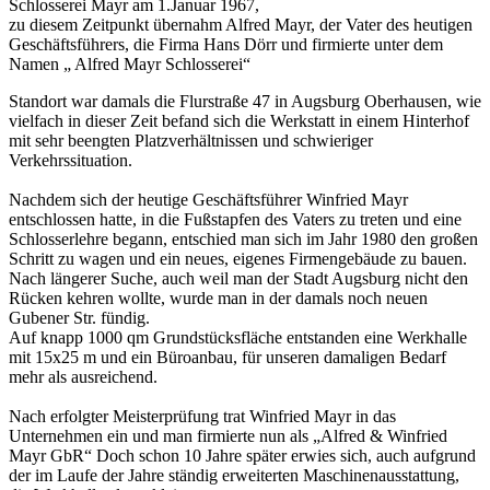
Schlosserei Mayr am 1.Januar 1967,
zu diesem Zeitpunkt übernahm Alfred Mayr, der Vater des heutigen
Geschäftsführers, die Firma Hans Dörr und firmierte unter dem
Namen „ Alfred Mayr Schlosserei“
Standort war damals die Flurstraße 47 in Augsburg Oberhausen, wie
vielfach in dieser Zeit befand sich die Werkstatt in einem Hinterhof
mit sehr beengten Platzverhältnissen und schwieriger
Verkehrssituation.
Nachdem sich der heutige Geschäftsführer Winfried Mayr
entschlossen hatte, in die Fußstapfen des Vaters zu treten und eine
Schlosserlehre begann, entschied man sich im Jahr 1980 den großen
Schritt zu wagen und ein neues, eigenes Firmengebäude zu bauen.
Nach längerer Suche, auch weil man der Stadt Augsburg nicht den
Rücken kehren wollte, wurde man in der damals noch neuen
Gubener Str. fündig.
Auf knapp 1000 qm Grundstücksfläche entstanden eine Werkhalle
mit 15x25 m und ein Büroanbau, für unseren damaligen Bedarf
mehr als ausreichend.
Nach erfolgter Meisterprüfung trat Winfried Mayr in das
Unternehmen ein und man firmierte nun als „Alfred & Winfried
Mayr GbR“ Doch schon 10 Jahre später erwies sich, auch aufgrund
der im Laufe der Jahre ständig erweiterten Maschinenausstattung,